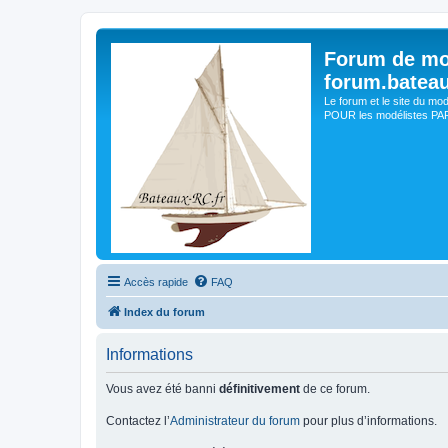
Forum de mo
forum.batea
Le forum et le site du mo
POUR les modélistes PAR 
Accès rapide
FAQ
Index du forum
Informations
Vous avez été banni
définitivement
de ce forum.
Contactez l’
Administrateur du forum
pour plus d’informations.