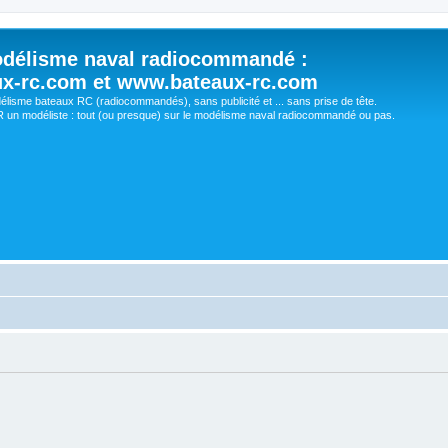
délisme naval radiocommandé :
ux-rc.com et www.bateaux-rc.com
délisme bateaux RC (radiocommandés), sans publicité et ... sans prise de tête.
un modéliste : tout (ou presque) sur le modélisme naval radiocommandé ou pas.