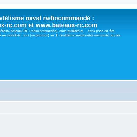
délisme naval radiocommandé :
ux-rc.com et www.bateaux-rc.com
délisme bateaux RC (radiocommandés), sans publicité et ... sans prise de tête.
un modéliste : tout (ou presque) sur le modélisme naval radiocommandé ou pas.