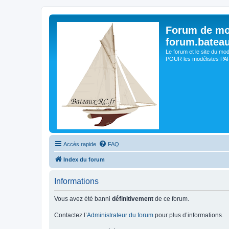
Forum de mo
forum.batea
Le forum et le site du mo
POUR les modélistes PAR 
Accès rapide
FAQ
Index du forum
Informations
Vous avez été banni
définitivement
de ce forum.
Contactez l’
Administrateur du forum
pour plus d’informations.