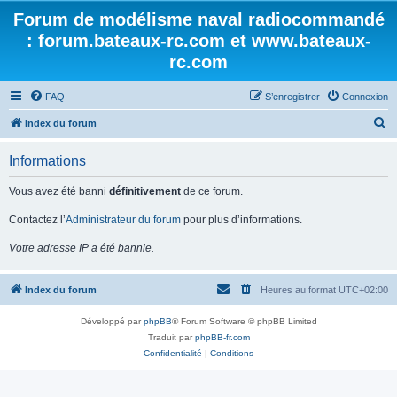
Forum de modélisme naval radiocommandé
: forum.bateaux-rc.com et www.bateaux-
rc.com
FAQ
S’enregistrer
Connexion
R
Index du forum
e
Informations
c
h
Vous avez été banni
définitivement
de ce forum.
e
Contactez l’
Administrateur du forum
pour plus d’informations.
r
Votre adresse IP a été bannie.
c
h
Index du forum
Heures au format
UTC+02:00
e
r
Développé par
phpBB
® Forum Software © phpBB Limited
Traduit par
phpBB-fr.com
Confidentialité
|
Conditions