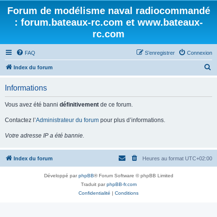
Forum de modélisme naval radiocommandé
: forum.bateaux-rc.com et www.bateaux-
rc.com
FAQ
S’enregistrer
Connexion
R
Index du forum
e
Informations
c
h
Vous avez été banni
définitivement
de ce forum.
e
Contactez l’
Administrateur du forum
pour plus d’informations.
r
Votre adresse IP a été bannie.
c
h
Index du forum
Heures au format
UTC+02:00
e
r
Développé par
phpBB
® Forum Software © phpBB Limited
Traduit par
phpBB-fr.com
Confidentialité
|
Conditions