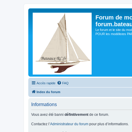
Forum de mo
forum.batea
Le forum et le site du mo
POUR les modélistes PAR 
Accès rapide
FAQ
Index du forum
Informations
Vous avez été banni
définitivement
de ce forum.
Contactez l’
Administrateur du forum
pour plus d’informations.