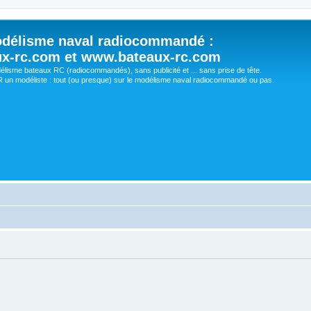
délisme naval radiocommandé :
ux-rc.com et www.bateaux-rc.com
délisme bateaux RC (radiocommandés), sans publicité et ... sans prise de tête.
un modéliste : tout (ou presque) sur le modélisme naval radiocommandé ou pas.