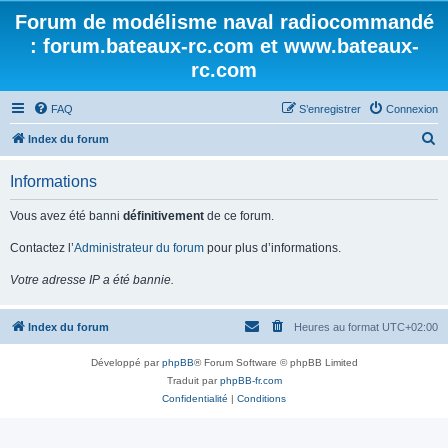
Forum de modélisme naval radiocommandé
: forum.bateaux-rc.com et www.bateaux-
rc.com
FAQ
S’enregistrer
Connexion
R
Index du forum
e
Informations
c
h
Vous avez été banni
définitivement
de ce forum.
e
Contactez l’
Administrateur du forum
pour plus d’informations.
r
Votre adresse IP a été bannie.
c
h
Index du forum
Heures au format
UTC+02:00
e
r
Développé par
phpBB
® Forum Software © phpBB Limited
Traduit par
phpBB-fr.com
Confidentialité
|
Conditions