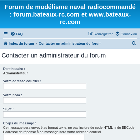
Forum de modélisme naval radiocommandé
: forum.bateaux-rc.com et www.bateaux-
rc.com
FAQ
S’enregistrer
Connexion
R
Index du forum
Contacter un administrateur du forum
e
Contacter un administrateur du forum
c
h
Destinataire :
Administrateur
e
r
Votre adresse courriel :
c
Votre nom :
h
e
Sujet :
r
Corps du message :
Ce message sera envoyé au format texte, ne pas inclure de code HTML ni de BBCode.
L’adresse de réponse à ce message sera votre adresse courriel.