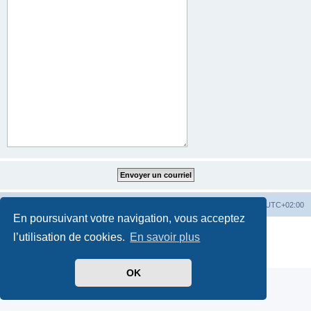
Index du forum
Heures au format
UTC+02:00
En poursuivant votre navigation, vous acceptez
Développé par
phpBB
® Forum Software © phpBB Limited
l’utilisation de cookies.
En savoir plus
Traduit par
phpBB-fr.com
Confidentialité
|
Conditions
OK