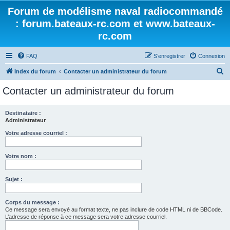
Forum de modélisme naval radiocommandé
: forum.bateaux-rc.com et www.bateaux-
rc.com
FAQ
S’enregistrer
Connexion
R
Index du forum
Contacter un administrateur du forum
e
Contacter un administrateur du forum
c
h
Destinataire :
Administrateur
e
r
Votre adresse courriel :
c
Votre nom :
h
e
Sujet :
r
Corps du message :
Ce message sera envoyé au format texte, ne pas inclure de code HTML ni de BBCode.
L’adresse de réponse à ce message sera votre adresse courriel.