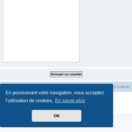
Index du forum
Heures au format
UTC+02:00
En poursuivant votre navigation, vous acceptez
Développé par
phpBB
® Forum Software © phpBB Limited
l’utilisation de cookies.
En savoir plus
Traduit par
phpBB-fr.com
Confidentialité
|
Conditions
OK