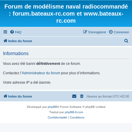
Forum de modélisme naval radiocommandé
: forum.bateaux-rc.com et www.bateaux-
rc.com
FAQ
S’enregistrer
Connexion
R
Index du forum
e
Informations
c
h
Vous avez été banni
définitivement
de ce forum.
e
Contactez l’
Administrateur du forum
pour plus d’informations.
r
Votre adresse IP a été bannie.
c
h
Index du forum
Heures au format
UTC+02:00
e
r
Développé par
phpBB
® Forum Software © phpBB Limited
Traduit par
phpBB-fr.com
Confidentialité
|
Conditions