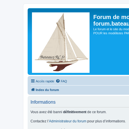
Forum de mo
forum.batea
Le forum et le site du mo
POUR les modélistes PAR 
Accès rapide
FAQ
Index du forum
Informations
Vous avez été banni
définitivement
de ce forum.
Contactez l’
Administrateur du forum
pour plus d’informations.