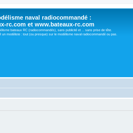
délisme naval radiocommandé :
ux-rc.com et www.bateaux-rc.com
délisme bateaux RC (radiocommandés), sans publicité et ... sans prise de tête.
un modéliste : tout (ou presque) sur le modélisme naval radiocommandé ou pas.