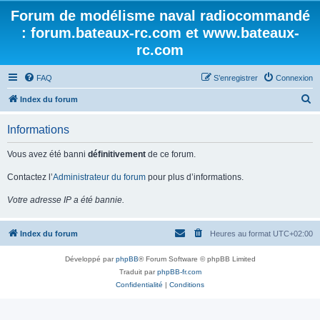
Forum de modélisme naval radiocommandé
: forum.bateaux-rc.com et www.bateaux-
rc.com
FAQ
S’enregistrer
Connexion
R
Index du forum
e
Informations
c
h
Vous avez été banni
définitivement
de ce forum.
e
Contactez l’
Administrateur du forum
pour plus d’informations.
r
Votre adresse IP a été bannie.
c
h
Index du forum
Heures au format
UTC+02:00
e
r
Développé par
phpBB
® Forum Software © phpBB Limited
Traduit par
phpBB-fr.com
Confidentialité
|
Conditions