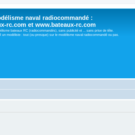
délisme naval radiocommandé :
ux-rc.com et www.bateaux-rc.com
délisme bateaux RC (radiocommandés), sans publicité et ... sans prise de tête.
un modéliste : tout (ou presque) sur le modélisme naval radiocommandé ou pas.