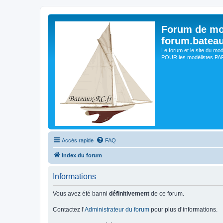
Forum de mo
forum.batea
Le forum et le site du mo
POUR les modélistes PAR 
Accès rapide
FAQ
Index du forum
Informations
Vous avez été banni
définitivement
de ce forum.
Contactez l’
Administrateur du forum
pour plus d’informations.