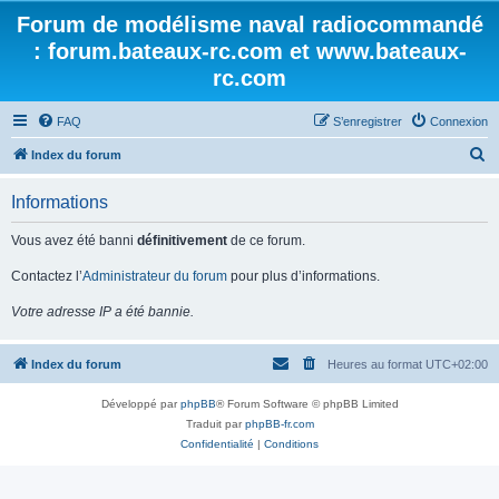
Forum de modélisme naval radiocommandé
: forum.bateaux-rc.com et www.bateaux-
rc.com
FAQ
S’enregistrer
Connexion
R
Index du forum
e
Informations
c
h
Vous avez été banni
définitivement
de ce forum.
e
Contactez l’
Administrateur du forum
pour plus d’informations.
r
Votre adresse IP a été bannie.
c
h
Index du forum
Heures au format
UTC+02:00
e
r
Développé par
phpBB
® Forum Software © phpBB Limited
Traduit par
phpBB-fr.com
Confidentialité
|
Conditions