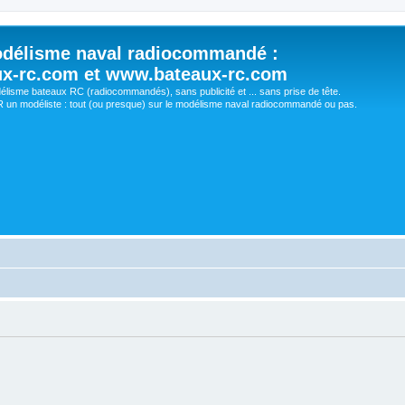
délisme naval radiocommandé :
ux-rc.com et www.bateaux-rc.com
délisme bateaux RC (radiocommandés), sans publicité et ... sans prise de tête.
un modéliste : tout (ou presque) sur le modélisme naval radiocommandé ou pas.