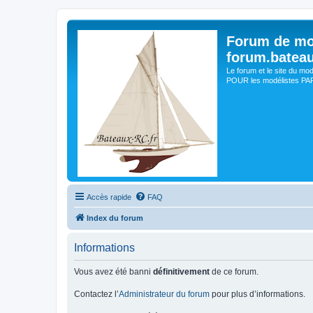
Forum de mo
forum.batea
Le forum et le site du mo
POUR les modélistes PAR 
Accès rapide
FAQ
Index du forum
Informations
Vous avez été banni
définitivement
de ce forum.
Contactez l’
Administrateur du forum
pour plus d’informations.