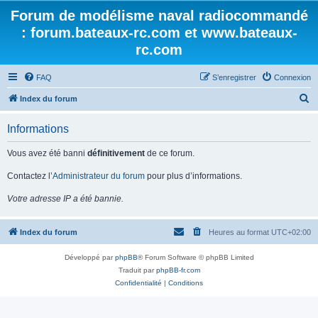
Forum de modélisme naval radiocommandé
: forum.bateaux-rc.com et www.bateaux-
rc.com
FAQ
S’enregistrer
Connexion
R
Index du forum
e
Informations
c
h
Vous avez été banni
définitivement
de ce forum.
e
Contactez l’
Administrateur du forum
pour plus d’informations.
r
Votre adresse IP a été bannie.
c
h
Index du forum
Heures au format
UTC+02:00
e
r
Développé par
phpBB
® Forum Software © phpBB Limited
Traduit par
phpBB-fr.com
Confidentialité
|
Conditions