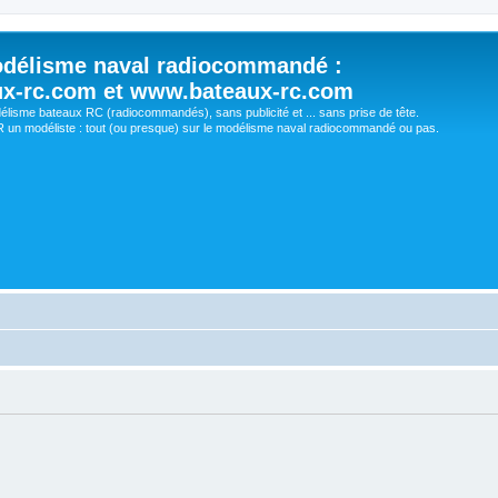
délisme naval radiocommandé :
ux-rc.com et www.bateaux-rc.com
délisme bateaux RC (radiocommandés), sans publicité et ... sans prise de tête.
un modéliste : tout (ou presque) sur le modélisme naval radiocommandé ou pas.