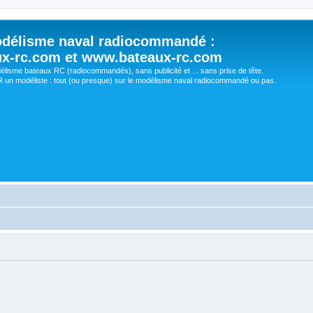
délisme naval radiocommandé :
ux-rc.com et www.bateaux-rc.com
délisme bateaux RC (radiocommandés), sans publicité et ... sans prise de tête.
un modéliste : tout (ou presque) sur le modélisme naval radiocommandé ou pas.