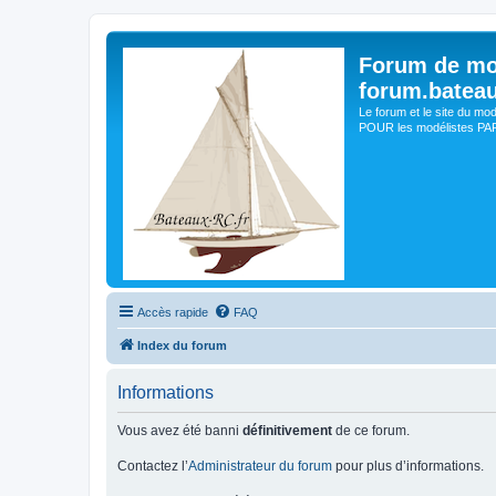
Forum de mo
forum.batea
Le forum et le site du mo
POUR les modélistes PAR 
Accès rapide
FAQ
Index du forum
Informations
Vous avez été banni
définitivement
de ce forum.
Contactez l’
Administrateur du forum
pour plus d’informations.