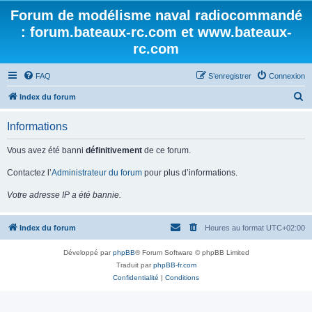
Forum de modélisme naval radiocommandé
: forum.bateaux-rc.com et www.bateaux-
rc.com
FAQ
S’enregistrer
Connexion
R
Index du forum
e
Informations
c
h
Vous avez été banni
définitivement
de ce forum.
e
Contactez l’
Administrateur du forum
pour plus d’informations.
r
Votre adresse IP a été bannie.
c
h
Index du forum
Heures au format
UTC+02:00
e
r
Développé par
phpBB
® Forum Software © phpBB Limited
Traduit par
phpBB-fr.com
Confidentialité
|
Conditions