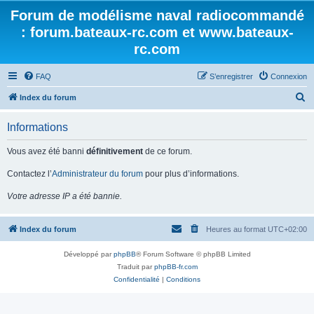
Forum de modélisme naval radiocommandé
: forum.bateaux-rc.com et www.bateaux-
rc.com
FAQ
S’enregistrer
Connexion
R
Index du forum
e
Informations
c
h
Vous avez été banni
définitivement
de ce forum.
e
Contactez l’
Administrateur du forum
pour plus d’informations.
r
Votre adresse IP a été bannie.
c
h
Index du forum
Heures au format
UTC+02:00
e
r
Développé par
phpBB
® Forum Software © phpBB Limited
Traduit par
phpBB-fr.com
Confidentialité
|
Conditions