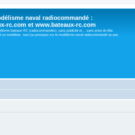
délisme naval radiocommandé :
ux-rc.com et www.bateaux-rc.com
délisme bateaux RC (radiocommandés), sans publicité et ... sans prise de tête.
un modéliste : tout (ou presque) sur le modélisme naval radiocommandé ou pas.