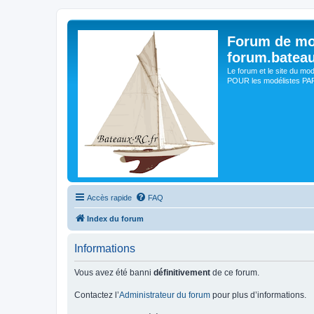
Forum de mo
forum.batea
Le forum et le site du mo
POUR les modélistes PAR 
Accès rapide
FAQ
Index du forum
Informations
Vous avez été banni
définitivement
de ce forum.
Contactez l’
Administrateur du forum
pour plus d’informations.