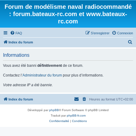
Forum de modélisme naval radiocommandé
: forum.bateaux-rc.com et www.bateaux-
rc.com
FAQ
S’enregistrer
Connexion
R
Index du forum
e
Informations
c
h
Vous avez été banni
définitivement
de ce forum.
e
Contactez l’
Administrateur du forum
pour plus d’informations.
r
Votre adresse IP a été bannie.
c
h
Index du forum
Heures au format
UTC+02:00
e
r
Développé par
phpBB
® Forum Software © phpBB Limited
Traduit par
phpBB-fr.com
Confidentialité
|
Conditions