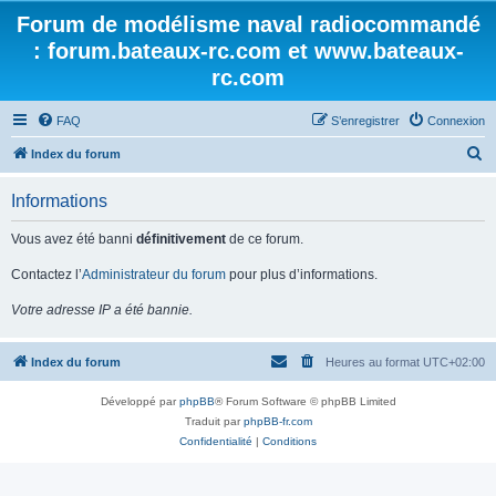
Forum de modélisme naval radiocommandé
: forum.bateaux-rc.com et www.bateaux-
rc.com
FAQ
S’enregistrer
Connexion
R
Index du forum
e
Informations
c
h
Vous avez été banni
définitivement
de ce forum.
e
Contactez l’
Administrateur du forum
pour plus d’informations.
r
Votre adresse IP a été bannie.
c
h
Index du forum
Heures au format
UTC+02:00
e
r
Développé par
phpBB
® Forum Software © phpBB Limited
Traduit par
phpBB-fr.com
Confidentialité
|
Conditions