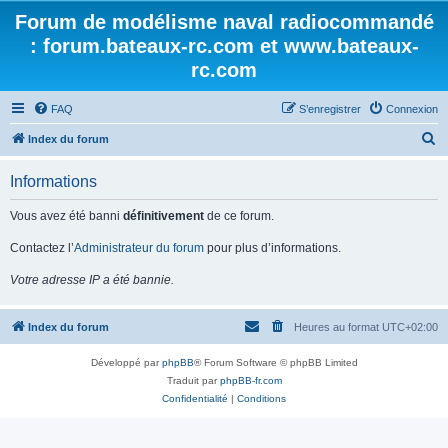
Forum de modélisme naval radiocommandé
: forum.bateaux-rc.com et www.bateaux-
rc.com
FAQ
S’enregistrer
Connexion
R
Index du forum
e
Informations
c
h
Vous avez été banni
définitivement
de ce forum.
e
Contactez l’
Administrateur du forum
pour plus d’informations.
r
Votre adresse IP a été bannie.
c
h
Index du forum
Heures au format
UTC+02:00
e
r
Développé par
phpBB
® Forum Software © phpBB Limited
Traduit par
phpBB-fr.com
Confidentialité
|
Conditions