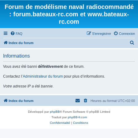
Forum de modélisme naval radiocommandé
: forum.bateaux-rc.com et www.bateaux-
rc.com
FAQ
S’enregistrer
Connexion
R
Index du forum
e
Informations
c
h
Vous avez été banni
définitivement
de ce forum.
e
Contactez l’
Administrateur du forum
pour plus d’informations.
r
Votre adresse IP a été bannie.
c
h
Index du forum
Heures au format
UTC+02:00
e
r
Développé par
phpBB
® Forum Software © phpBB Limited
Traduit par
phpBB-fr.com
Confidentialité
|
Conditions