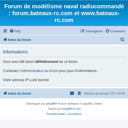
Forum de modélisme naval radiocommandé
: forum.bateaux-rc.com et www.bateaux-
rc.com
FAQ
S’enregistrer
Connexion
R
Index du forum
e
Informations
c
h
Vous avez été banni
définitivement
de ce forum.
e
Contactez l’
Administrateur du forum
pour plus d’informations.
r
Votre adresse IP a été bannie.
c
h
Index du forum
Heures au format
UTC+02:00
e
r
Développé par
phpBB
® Forum Software © phpBB Limited
Traduit par
phpBB-fr.com
Confidentialité
|
Conditions