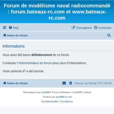
Forum de modélisme naval radiocommandé
: forum.bateaux-rc.com et www.bateaux-
rc.com
FAQ
S’enregistrer
Connexion
R
Index du forum
e
Informations
c
h
Vous avez été banni
définitivement
de ce forum.
e
Contactez l’
Administrateur du forum
pour plus d’informations.
r
Votre adresse IP a été bannie.
c
h
Index du forum
Heures au format
UTC+02:00
e
r
Développé par
phpBB
® Forum Software © phpBB Limited
Traduit par
phpBB-fr.com
Confidentialité
|
Conditions