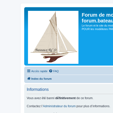
Forum de mo
forum.batea
Le forum et le site du mo
POUR les modélistes PAR 
Accès rapide
FAQ
Index du forum
Informations
Vous avez été banni
définitivement
de ce forum.
Contactez l’
Administrateur du forum
pour plus d’informations.