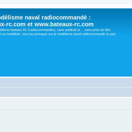
délisme naval radiocommandé :
ux-rc.com et www.bateaux-rc.com
délisme bateaux RC (radiocommandés), sans publicité et ... sans prise de tête.
un modéliste : tout (ou presque) sur le modélisme naval radiocommandé ou pas.