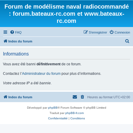
Forum de modélisme naval radiocommandé
: forum.bateaux-rc.com et www.bateaux-
rc.com
FAQ
S’enregistrer
Connexion
R
Index du forum
e
Informations
c
h
Vous avez été banni
définitivement
de ce forum.
e
Contactez l’
Administrateur du forum
pour plus d’informations.
r
Votre adresse IP a été bannie.
c
h
Index du forum
Heures au format
UTC+02:00
e
r
Développé par
phpBB
® Forum Software © phpBB Limited
Traduit par
phpBB-fr.com
Confidentialité
|
Conditions