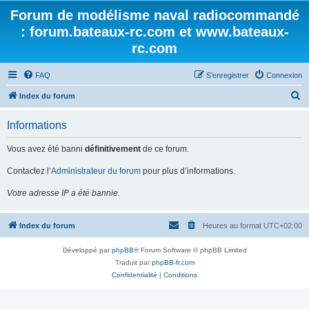
Forum de modélisme naval radiocommandé
: forum.bateaux-rc.com et www.bateaux-
rc.com
FAQ
S’enregistrer
Connexion
R
Index du forum
e
Informations
c
h
Vous avez été banni
définitivement
de ce forum.
e
Contactez l’
Administrateur du forum
pour plus d’informations.
r
Votre adresse IP a été bannie.
c
h
Index du forum
Heures au format
UTC+02:00
e
r
Développé par
phpBB
® Forum Software © phpBB Limited
Traduit par
phpBB-fr.com
Confidentialité
|
Conditions