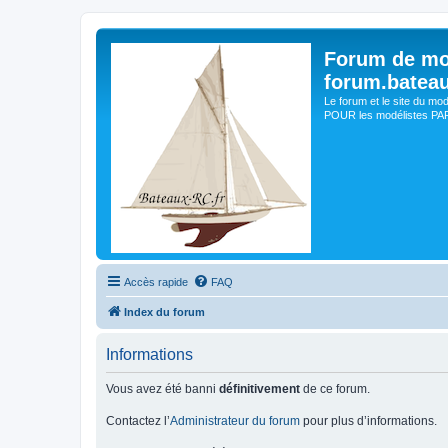
Forum de mo
forum.batea
Le forum et le site du mo
POUR les modélistes PAR 
Accès rapide
FAQ
Index du forum
Informations
Vous avez été banni
définitivement
de ce forum.
Contactez l’
Administrateur du forum
pour plus d’informations.