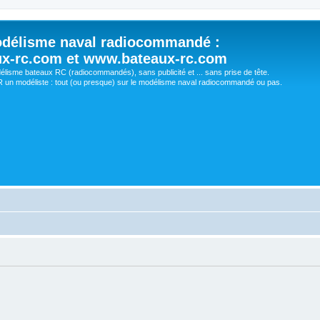
délisme naval radiocommandé :
ux-rc.com et www.bateaux-rc.com
délisme bateaux RC (radiocommandés), sans publicité et ... sans prise de tête.
un modéliste : tout (ou presque) sur le modélisme naval radiocommandé ou pas.