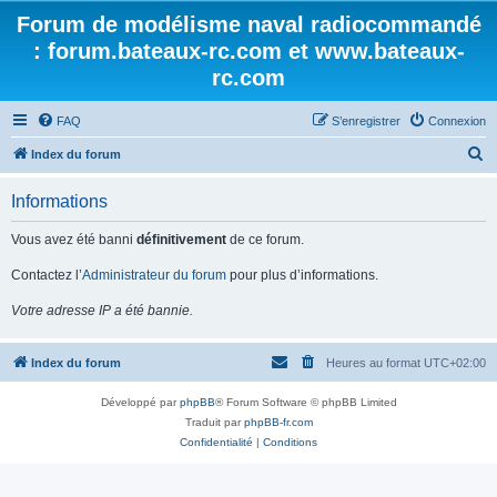
Forum de modélisme naval radiocommandé
: forum.bateaux-rc.com et www.bateaux-
rc.com
FAQ
S’enregistrer
Connexion
R
Index du forum
e
Informations
c
h
Vous avez été banni
définitivement
de ce forum.
e
Contactez l’
Administrateur du forum
pour plus d’informations.
r
Votre adresse IP a été bannie.
c
h
Index du forum
Heures au format
UTC+02:00
e
r
Développé par
phpBB
® Forum Software © phpBB Limited
Traduit par
phpBB-fr.com
Confidentialité
|
Conditions