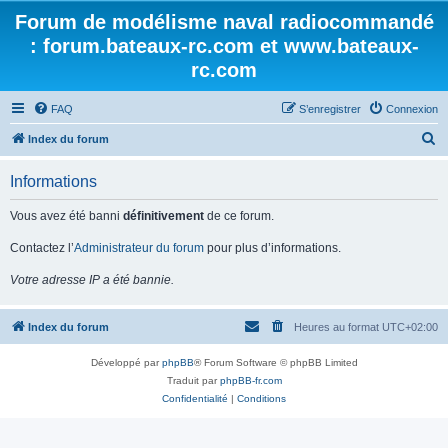
Forum de modélisme naval radiocommandé
: forum.bateaux-rc.com et www.bateaux-
rc.com
FAQ
S’enregistrer
Connexion
R
Index du forum
e
Informations
c
h
Vous avez été banni
définitivement
de ce forum.
e
Contactez l’
Administrateur du forum
pour plus d’informations.
r
Votre adresse IP a été bannie.
c
h
Index du forum
Heures au format
UTC+02:00
e
r
Développé par
phpBB
® Forum Software © phpBB Limited
Traduit par
phpBB-fr.com
Confidentialité
|
Conditions