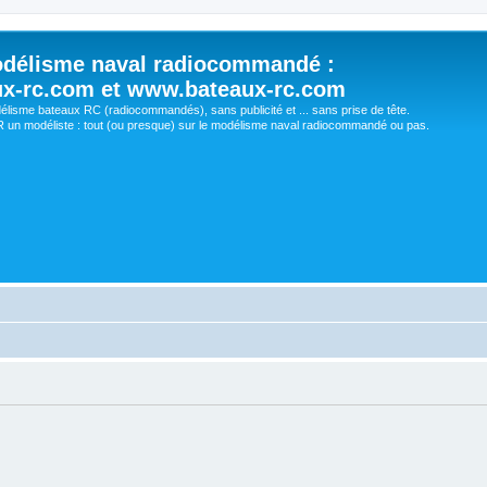
délisme naval radiocommandé :
ux-rc.com et www.bateaux-rc.com
délisme bateaux RC (radiocommandés), sans publicité et ... sans prise de tête.
un modéliste : tout (ou presque) sur le modélisme naval radiocommandé ou pas.