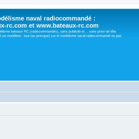
délisme naval radiocommandé :
ux-rc.com et www.bateaux-rc.com
délisme bateaux RC (radiocommandés), sans publicité et ... sans prise de tête.
un modéliste : tout (ou presque) sur le modélisme naval radiocommandé ou pas.