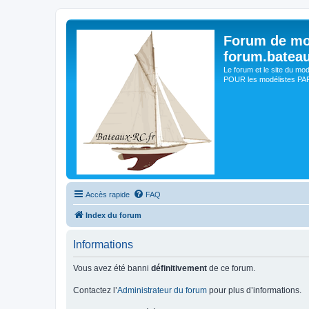
Forum de mo
forum.batea
Le forum et le site du mo
POUR les modélistes PAR 
Accès rapide
FAQ
Index du forum
Informations
Vous avez été banni
définitivement
de ce forum.
Contactez l’
Administrateur du forum
pour plus d’informations.