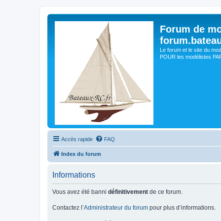
Forum de mo
forum.batea
Le forum et le site du mo
POUR les modélistes PAR 
Accès rapide
FAQ
Index du forum
Informations
Vous avez été banni
définitivement
de ce forum.
Contactez l’
Administrateur du forum
pour plus d’informations.