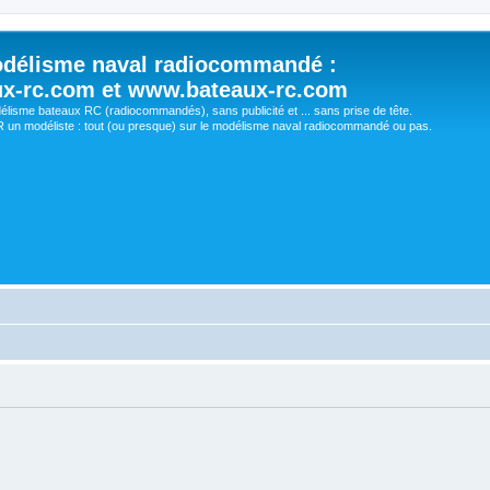
délisme naval radiocommandé :
ux-rc.com et www.bateaux-rc.com
délisme bateaux RC (radiocommandés), sans publicité et ... sans prise de tête.
un modéliste : tout (ou presque) sur le modélisme naval radiocommandé ou pas.