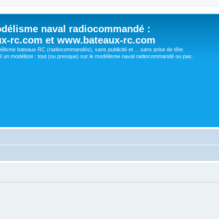
délisme naval radiocommandé :
ux-rc.com et www.bateaux-rc.com
délisme bateaux RC (radiocommandés), sans publicité et ... sans prise de tête.
un modéliste : tout (ou presque) sur le modélisme naval radiocommandé ou pas.