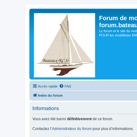
Forum de mo
forum.batea
Le forum et le site du mo
POUR les modélistes PAR 
Accès rapide
FAQ
Index du forum
Informations
Vous avez été banni
définitivement
de ce forum.
Contactez l’
Administrateur du forum
pour plus d’informations.