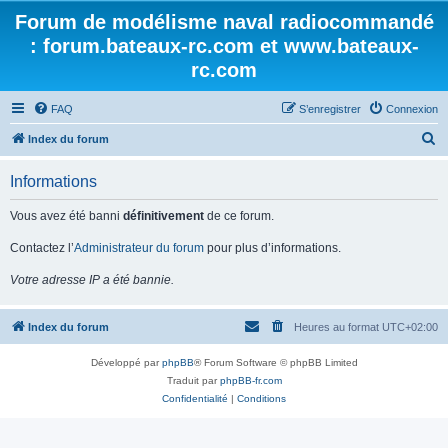
Forum de modélisme naval radiocommandé
: forum.bateaux-rc.com et www.bateaux-
rc.com
FAQ
S’enregistrer
Connexion
R
Index du forum
e
Informations
c
h
Vous avez été banni
définitivement
de ce forum.
e
Contactez l’
Administrateur du forum
pour plus d’informations.
r
Votre adresse IP a été bannie.
c
h
Index du forum
Heures au format
UTC+02:00
e
r
Développé par
phpBB
® Forum Software © phpBB Limited
Traduit par
phpBB-fr.com
Confidentialité
|
Conditions