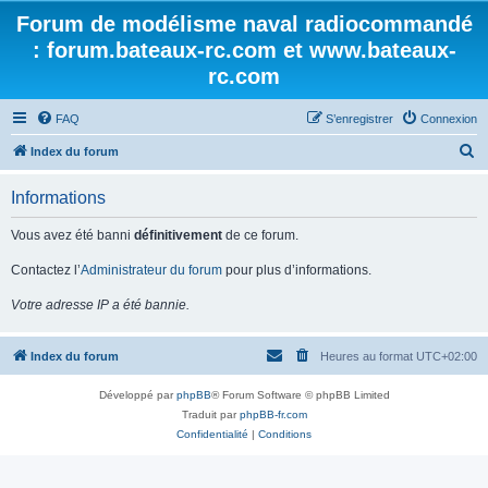
Forum de modélisme naval radiocommandé
: forum.bateaux-rc.com et www.bateaux-
rc.com
FAQ
S’enregistrer
Connexion
R
Index du forum
e
Informations
c
h
Vous avez été banni
définitivement
de ce forum.
e
Contactez l’
Administrateur du forum
pour plus d’informations.
r
Votre adresse IP a été bannie.
c
h
Index du forum
Heures au format
UTC+02:00
e
r
Développé par
phpBB
® Forum Software © phpBB Limited
Traduit par
phpBB-fr.com
Confidentialité
|
Conditions