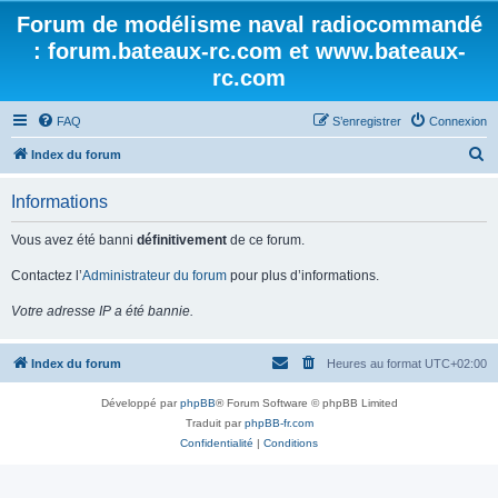
Forum de modélisme naval radiocommandé
: forum.bateaux-rc.com et www.bateaux-
rc.com
FAQ
S’enregistrer
Connexion
R
Index du forum
e
Informations
c
h
Vous avez été banni
définitivement
de ce forum.
e
Contactez l’
Administrateur du forum
pour plus d’informations.
r
Votre adresse IP a été bannie.
c
h
Index du forum
Heures au format
UTC+02:00
e
r
Développé par
phpBB
® Forum Software © phpBB Limited
Traduit par
phpBB-fr.com
Confidentialité
|
Conditions