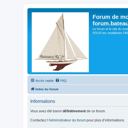
Forum de mo
forum.batea
Le forum et le site du mo
POUR les modélistes PAR 
Accès rapide
FAQ
Index du forum
Informations
Vous avez été banni
définitivement
de ce forum.
Contactez l’
Administrateur du forum
pour plus d’informations.