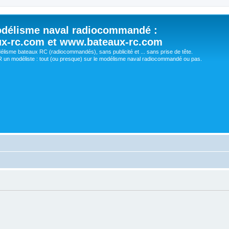
délisme naval radiocommandé :
ux-rc.com et www.bateaux-rc.com
délisme bateaux RC (radiocommandés), sans publicité et ... sans prise de tête.
un modéliste : tout (ou presque) sur le modélisme naval radiocommandé ou pas.