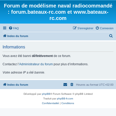
Forum de modélisme naval radiocommandé
: forum.bateaux-rc.com et www.bateaux-
rc.com
FAQ
S’enregistrer
Connexion
R
Index du forum
e
Informations
c
h
Vous avez été banni
définitivement
de ce forum.
e
Contactez l’
Administrateur du forum
pour plus d’informations.
r
Votre adresse IP a été bannie.
c
h
Index du forum
Heures au format
UTC+02:00
e
r
Développé par
phpBB
® Forum Software © phpBB Limited
Traduit par
phpBB-fr.com
Confidentialité
|
Conditions