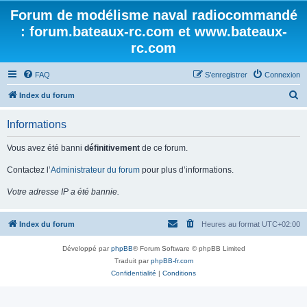
Forum de modélisme naval radiocommandé
: forum.bateaux-rc.com et www.bateaux-
rc.com
FAQ
S’enregistrer
Connexion
R
Index du forum
e
Informations
c
h
Vous avez été banni
définitivement
de ce forum.
e
Contactez l’
Administrateur du forum
pour plus d’informations.
r
Votre adresse IP a été bannie.
c
h
Index du forum
Heures au format
UTC+02:00
e
r
Développé par
phpBB
® Forum Software © phpBB Limited
Traduit par
phpBB-fr.com
Confidentialité
|
Conditions