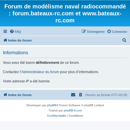
Forum de modélisme naval radiocommandé
: forum.bateaux-rc.com et www.bateaux-
rc.com
FAQ
S’enregistrer
Connexion
R
Index du forum
e
Informations
c
h
Vous avez été banni
définitivement
de ce forum.
e
Contactez l’
Administrateur du forum
pour plus d’informations.
r
Votre adresse IP a été bannie.
c
h
Index du forum
Heures au format
UTC+02:00
e
r
Développé par
phpBB
® Forum Software © phpBB Limited
Traduit par
phpBB-fr.com
Confidentialité
|
Conditions