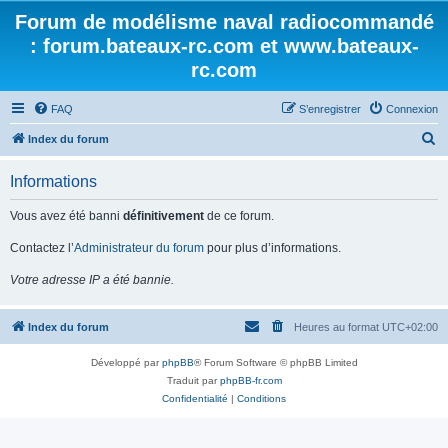
Forum de modélisme naval radiocommandé
: forum.bateaux-rc.com et www.bateaux-
rc.com
FAQ
S’enregistrer
Connexion
R
Index du forum
e
Informations
c
h
Vous avez été banni
définitivement
de ce forum.
e
Contactez l’
Administrateur du forum
pour plus d’informations.
r
Votre adresse IP a été bannie.
c
h
Index du forum
Heures au format
UTC+02:00
e
r
Développé par
phpBB
® Forum Software © phpBB Limited
Traduit par
phpBB-fr.com
Confidentialité
|
Conditions